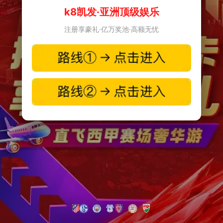
k8凯发·亚洲顶级娱乐
注册享豪礼·亿万奖池·高额无忧